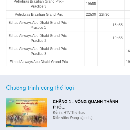
Petrobras Brazilian Grand Prix -
19h55
Practice 3
Petrobras Brazilian Grand Prix
22h30
22h30
Etihad Airways Abu Dhabi Grand Prix -
15h55
Practice 1
Etihad Airways Abu Dhabi Grand Prix -
19h55
Practice 2
Etihad Airways Abu Dhabi Grand Prix -
16
Practice 3
Etihad Airways Abu Dhabi Grand Prix
19
Chương trình cùng thể loại
CHẶNG 1 - VÒNG QUANH THÀNH
PHỐ…
Kênh:
HTV Thể thao
Diễn viên:
Đang cập nhật