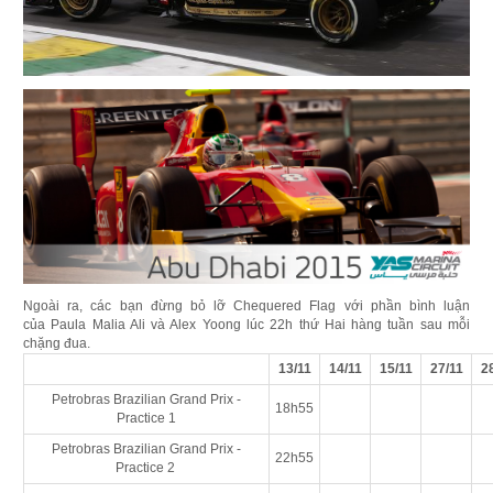
Ngoài ra, các bạn đừng bỏ lỡ Chequered Flag với phần bình luận
của Paula Malia Ali và Alex Yoong lúc 22h thứ Hai hàng tuần sau mỗi
chặng đua.
13/11
14/11
15/11
27/11
2
Petrobras Brazilian Grand Prix -
18h55
Practice 1
Petrobras Brazilian Grand Prix -
22h55
Practice 2