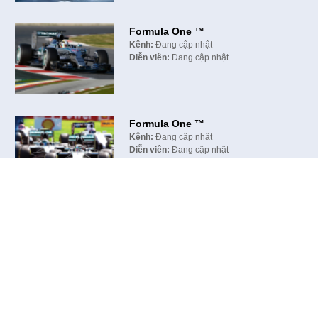
Formula One ™
Kênh:
Đang cập nhật
Diễn viên:
Đang cập nhật
Formula One ™
Kênh:
Đang cập nhật
Diễn viên:
Đang cập nhật
HTVOnline
Giới thiệu
Tìm kiếm
Hướng dẫn dò kênh
Bảng giá dịch vụ
Văn phòng giao dịch HTVC
Câu hỏi thường gặp
Liên hệ
Sitemap