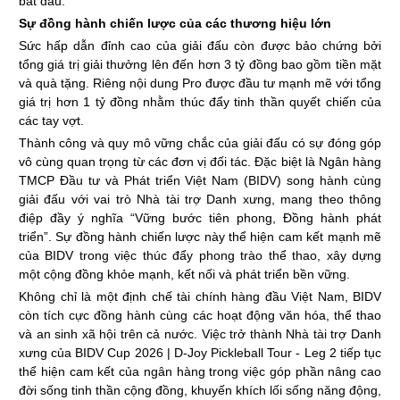
bắt đầu.
Sự đồng hành chiến lược của các thương hiệu lớn
Sức hấp dẫn đỉnh cao của giải đấu còn được bảo chứng bởi
tổng giá trị giải thưởng lên đến hơn 3 tỷ đồng bao gồm tiền mặt
và quà tặng. Riêng nội dung Pro được đầu tư mạnh mẽ với tổng
giá trị hơn 1 tỷ đồng nhằm thúc đẩy tinh thần quyết chiến của
các tay vợt.
Thành công và quy mô vững chắc của giải đấu có sự đóng góp
vô cùng quan trọng từ các đơn vị đối tác. Đặc biệt là Ngân hàng
TMCP Đầu tư và Phát triển Việt Nam (BIDV) song hành cùng
giải đấu với vai trò Nhà tài trợ Danh xưng, mang theo thông
điệp đầy ý nghĩa “Vững bước tiên phong, Đồng hành phát
triển”. Sự đồng hành chiến lược này thể hiện cam kết mạnh mẽ
của BIDV trong việc thúc đẩy phong trào thể thao, xây dựng
một cộng đồng khỏe mạnh, kết nối và phát triển bền vững.
Không chỉ là một định chế tài chính hàng đầu Việt Nam, BIDV
còn tích cực đồng hành cùng các hoạt động văn hóa, thể thao
và an sinh xã hội trên cả nước. Việc trở thành Nhà tài trợ Danh
xưng của BIDV Cup 2026 | D-Joy Pickleball Tour - Leg 2 tiếp tục
thể hiện cam kết của ngân hàng trong việc góp phần nâng cao
đời sống tinh thần cộng đồng, khuyến khích lối sống năng động,