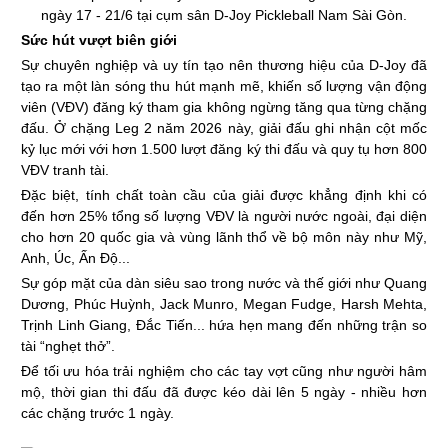
ngày 17 - 21/6 tại cụm sân D-Joy Pickleball Nam Sài Gòn.
Sức hút vượt biên giới
Sự chuyên nghiệp và uy tín tạo nên thương hiệu của D-Joy đã
tạo ra một làn sóng thu hút mạnh mẽ, khiến số lượng vận động
viên (VĐV) đăng ký tham gia không ngừng tăng qua từng chặng
đấu. Ở chặng Leg 2 năm 2026 này, giải đấu ghi nhận cột mốc
kỷ lục mới với hơn 1.500 lượt đăng ký thi đấu và quy tụ hơn 800
VĐV tranh tài.
Đặc biệt, tính chất toàn cầu của giải được khẳng định khi có
đến hơn 25% tổng số lượng VĐV là người nước ngoài, đại diện
cho hơn 20 quốc gia và vùng lãnh thổ về bộ môn này như Mỹ,
Anh, Úc, Ấn Độ...
Sự góp mặt của dàn siêu sao trong nước và thế giới như Quang
Dương, Phúc Huỳnh, Jack Munro, Megan Fudge, Harsh Mehta,
Trịnh Linh Giang, Đắc Tiến... hứa hẹn mang đến những trận so
tài “nghẹt thở”.
Để tối ưu hóa trải nghiệm cho các tay vợt cũng như người hâm
mộ, thời gian thi đấu đã được kéo dài lên 5 ngày - nhiều hơn
các chặng trước 1 ngày.