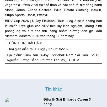
Jogarbola - Đơn vị tài trợ thể thao và các nhà tài trợ đồng hành
Vloop, Joma, Grand Castella, Wika, Potato Clothing, Kaiwin,
Stupa Sports, Dasin, Extiaxil,…
BIDV Cup 2026 | D-Joy Pickleball Tour - Leg 2 sẽ là chặng bản
lề chiến lược giúp các VĐV tích lũy kinh nghiệm, khẳng định
phong độ và bứt phá thứ hạng nhằm hướng đến giải đấu
Vietnam Masters 2026 vào tháng 11 năm nay.
THÔNG TIN GIẢI ĐẤU:
Thời gian diễn ra:
Từ ngày 17 - 21/6/2026
Địa điểm:
Cụm sân D-Joy Pickleball Nam Sài Gòn. Số 61
Nguyễn Lương Bằng, Phường Tân Mỹ, TP.HCM
Tin khác
Điều lệ Giải Billiards Carom 3
băng…