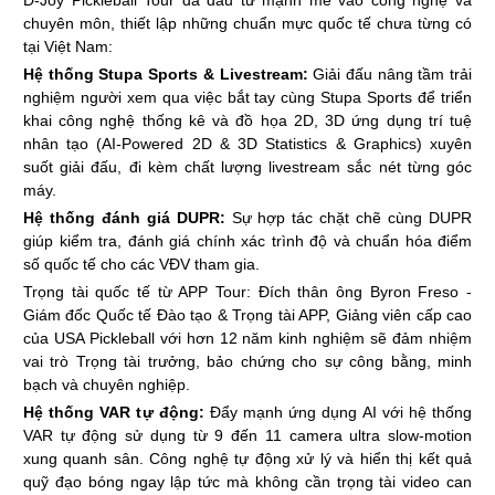
D-Joy Pickleball Tour đã đầu tư mạnh mẽ vào công nghệ và
chuyên môn, thiết lập những chuẩn mực quốc tế chưa từng có
tại Việt Nam:
Hệ thống Stupa Sports & Livestream:
Giải đấu nâng tầm trải
nghiệm người xem qua việc bắt tay cùng Stupa Sports để triển
khai công nghệ thống kê và đồ họa 2D, 3D ứng dụng trí tuệ
nhân tạo (AI-Powered 2D & 3D Statistics & Graphics) xuyên
suốt giải đấu, đi kèm chất lượng livestream sắc nét từng góc
máy.
Hệ thống đánh giá DUPR:
Sự hợp tác chặt chẽ cùng DUPR
giúp kiểm tra, đánh giá chính xác trình độ và chuẩn hóa điểm
số quốc tế cho các VĐV tham gia.
Trọng tài quốc tế từ APP Tour:
Đích thân ông Byron Freso -
Giám đốc Quốc tế Đào tạo & Trọng tài APP, Giảng viên cấp cao
của USA Pickleball với hơn 12 năm kinh nghiệm sẽ đảm nhiệm
vai trò Trọng tài trưởng, bảo chứng cho sự công bằng, minh
bạch và chuyên nghiệp.
Hệ thống VAR tự động:
Đẩy mạnh ứng dụng AI với hệ thống
VAR tự động sử dụng từ 9 đến 11 camera ultra slow-motion
xung quanh sân. Công nghệ tự động xử lý và hiển thị kết quả
quỹ đạo bóng ngay lập tức mà không cần trọng tài video can