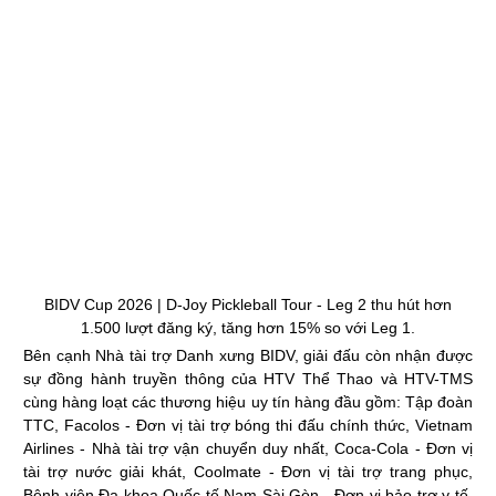
BIDV Cup 2026 | D-Joy Pickleball Tour - Leg 2 thu hút hơn
1.500 lượt đăng ký, tăng hơn 15% so với Leg 1.
Bên cạnh Nhà tài trợ Danh xưng BIDV, giải đấu còn nhận được
sự đồng hành truyền thông của HTV Thể Thao và HTV-TMS
cùng hàng loạt các thương hiệu uy tín hàng đầu gồm: Tập đoàn
TTC, Facolos - Đơn vị tài trợ bóng thi đấu chính thức, Vietnam
Airlines - Nhà tài trợ vận chuyển duy nhất, Coca-Cola - Đơn vị
tài trợ nước giải khát, Coolmate - Đơn vị tài trợ trang phục,
Bệnh viện Đa khoa Quốc tế Nam Sài Gòn - Đơn vị bảo trợ y tế,