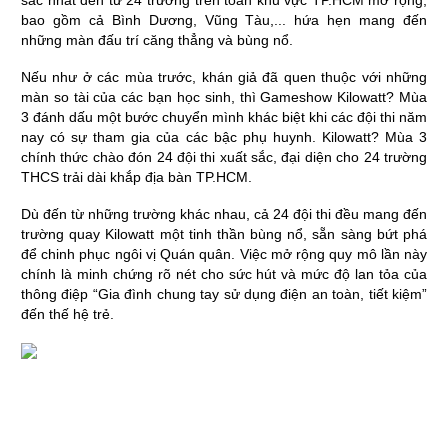
sắc nhất đến từ 24 trường trên toàn khu vực TP.HCM mở rộng, 
bao gồm cả Bình Dương, Vũng Tàu,... hứa hẹn mang đến 
những màn đấu trí căng thẳng và bùng nổ.
Nếu như ở các mùa trước, khán giả đã quen thuộc với những 
màn so tài của các bạn học sinh, thì Gameshow Kilowatt? Mùa 
3 đánh dấu một bước chuyển mình khác biệt khi các đội thi năm 
nay có sự tham gia của các bậc phụ huynh. Kilowatt? Mùa 3 
chính thức chào đón 24 đội thi xuất sắc, đại diện cho 24 trường 
THCS trải dài khắp địa bàn TP.HCM.
Dù đến từ những trường khác nhau, cả 24 đội thi đều mang đến 
trường quay Kilowatt một tinh thần bùng nổ, sẵn sàng bứt phá 
để chinh phục ngôi vị Quán quân. Việc mở rộng quy mô lần này 
chính là minh chứng rõ nét cho sức hút và mức độ lan tỏa của 
thông điệp “Gia đình chung tay sử dụng điện an toàn, tiết kiệm” 
đến thế hệ trẻ.