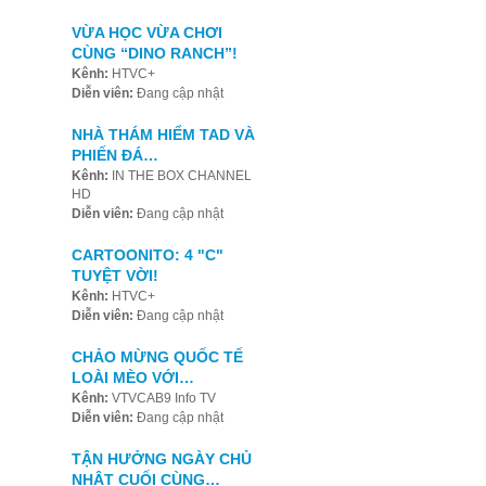
VỪA HỌC VỪA CHƠI
CÙNG “DINO RANCH”!
Kênh:
HTVC+
Diễn viên:
Đang cập nhật
NHÀ THÁM HIỂM TAD VÀ
PHIẾN ĐÁ…
Kênh:
IN THE BOX CHANNEL
HD
Diễn viên:
Đang cập nhật
CARTOONITO: 4 "C"
TUYỆT VỜI!
Kênh:
HTVC+
Diễn viên:
Đang cập nhật
CHẢO MỪNG QUỐC TẾ
LOÀI MÈO VỚI…
Kênh:
VTVCAB9 Info TV
Diễn viên:
Đang cập nhật
TẬN HƯỞNG NGÀY CHỦ
NHẬT CUỐI CÙNG…