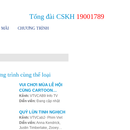
Giới thiệu
HTVC Online
Tìm kiếm
Liên hệ
Tổng đài CSKH
19001789
 MÃI
CHƯƠNG TRÌNH
g trình cùng thể loại
VUI CHƠI MÙA LỄ HỘI
CÙNG CARTOON…
Kênh:
VTVCAB9 Info TV
Diễn viên:
Đang cập nhật
QUỶ LÙN TINH NGHỊCH
Kênh:
VTVCab2- Phim Viet
Diễn viên:
Anna Kendrick,
Justin Timberlake, Zooey…