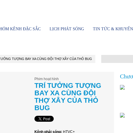
ền hình Thành phố Hồ Chí Minh
HÓM KÊNH ĐẶC SẮC
LỊCH PHÁT SÓNG
TIN TỨC & KHUYẾN
 TƯỞNG TƯỢNG BAY XA CÙNG ĐỘI THỢ XÂY CỦA THỎ BUG
Chươn
Phim hoạt hình
TRÍ TƯỞNG TƯỢNG
BAY XA CÙNG ĐỘI
THỢ XÂY CỦA THỎ
BUG
Kênh phát sóng:
HTVC+