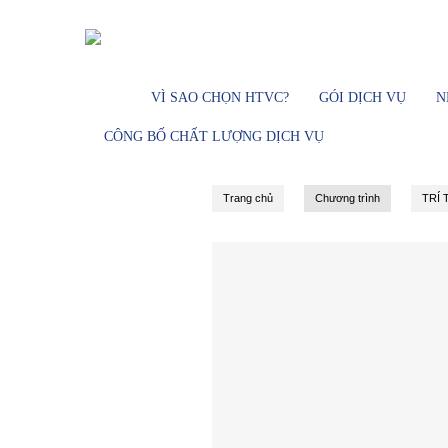
Dịch vụ Truyền hình cáp - Đài truy
VÌ SAO CHỌN HTVC?
GÓI DỊCH VỤ
N
CÔNG BỐ CHẤT LƯỢNG DỊCH VỤ
Trang chủ
Chương trình
TRÍ