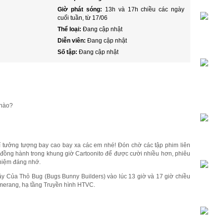
Giờ phát sóng:
13h và 17h chiều các ngày
cuối tuần, từ 17/06
Thể loại:
Đang cập nhật
Diễn viên:
Đang cập nhật
Số tập:
Đang cập nhật
 nào?
í tưởng tượng bay cao bay xa các em nhé! Đón chờ các tập phim liên
 đồng hành trong khung giờ Cartoonito để được cười nhiều hơn, phiêu
 niệm đáng nhớ.
y Của Thỏ Bug (Bugs Bunny Builders) vào lúc 13 giờ và 17 giờ chiều
omerang, hạ tầng Truyền hình HTVC.