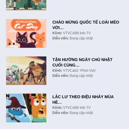
CHẢO MỪNG QUỐC TẾ LOÀI MÈO
VỚI…
Kênh:
VTVCAB9 Info TV
Diễn viên:
Đang cập nhật
TẬN HƯỞNG NGÀY CHỦ NHẬT
CUỐI CÙNG…
Kênh:
VTVCab2- Phim Viet
Diễn viên:
Đang cập nhật
LẮC LƯ THEO ĐIỆU NHẢY MÙA
HÈ…
Kênh:
VTVCAB9 Info TV
Diễn viên:
Đang cập nhật