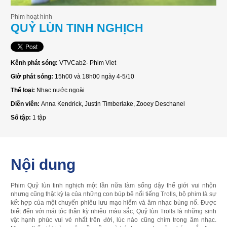
Phim hoạt hình
QUỶ LÙN TINH NGHỊCH
Kênh phát sóng:
VTVCab2- Phim Viet
Giờ phát sóng:
15h00 và 18h00 ngày 4-5/10
Thể loại:
Nhạc nước ngoài
Diễn viên:
Anna Kendrick, Justin Timberlake, Zooey Deschanel
Số tập:
1 tập
Nội dung
Phim Quỷ lùn tinh nghịch một lần nữa làm sống dậy thế giới vui nhộn
nhưng cũng thật kỳ lạ của những con búp bê nổi tiếng Trolls, bộ phim là sự
kết hợp của một chuyến phiêu lưu mạo hiểm và âm nhạc bùng nổ. Được
biết đến với mái tóc thần kỳ nhiều màu sắc, Quỷ lùn Trolls là những sinh
vật hạnh phúc vui vẻ nhất trên đời, lúc nào cũng chìm trong âm nhạc.