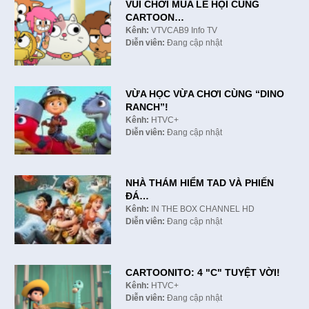
VUI CHƠI MÙA LỄ HỘI CÙNG
CARTOON…
Kênh:
VTVCAB9 Info TV
Diễn viên:
Đang cập nhật
VỪA HỌC VỪA CHƠI CÙNG “DINO
RANCH”!
Kênh:
HTVC+
Diễn viên:
Đang cập nhật
NHÀ THÁM HIỂM TAD VÀ PHIẾN
ĐÁ…
Kênh:
IN THE BOX CHANNEL HD
Diễn viên:
Đang cập nhật
CARTOONITO: 4 "C" TUYỆT VỜI!
Kênh:
HTVC+
Diễn viên:
Đang cập nhật