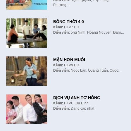
Diễn viên:
Ngân Quỳnh, Tuyền Mập,
Phương…
BỐNG THỜI 4.0
Kênh:
HTV7 HD
Diễn viên:
ông Ninh, Hoàng Nguyên, Đàm…
MẶN HƠN MUỐI
Kênh:
HTV9 HD
Diễn viên:
Ngọc Lan, Quang Tuấn, Quốc…
DỊCH VỤ ANH TƠ HỒNG
Kênh:
HTVC Gia Đình
Diễn viên:
Đang cập nhật