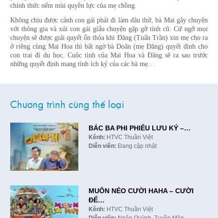
chính thức nếm mùi quyền lực của mẹ chồng.
Không chịu được cảnh con gái phải đi làm dâu thử, bà Mai gây chuyện
với thông gia và xúi con gái giấu chuyện gặp gỡ tình cũ. Cứ ngỡ mọi
chuyện sẽ được giải quyết ổn thỏa khi Đăng (Tuấn Trần) xin mẹ cho ra
ở riêng cùng Mai Hoa thì bất ngờ bà Doãn (mẹ Đăng) quyết định cho
con trai đi du học. Cuộc tình của Mai Hoa và Đăng sẽ ra sao trước
những quyết định mang tính ích kỷ của các bà mẹ…
Chương trình cùng thể loại
BÁC BA PHI PHIÊU LƯU KÝ –…
Kênh:
HTVC Thuần Việt
Diễn viên:
Đang cập nhật
MUÔN NẺO CƯỜI HAHA – CƯỜI
ĐỂ…
Kênh:
HTVC Thuần Việt