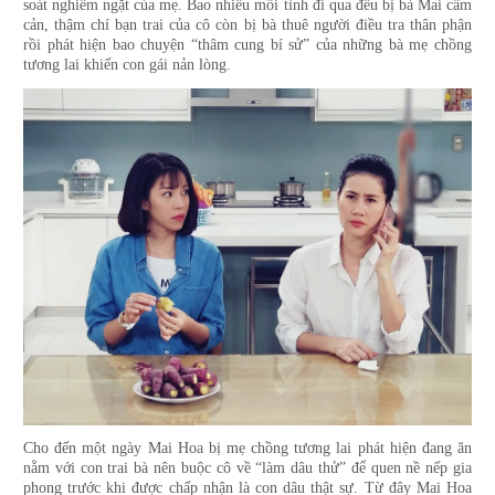
soát nghiêm ngặt của mẹ. Bao nhiêu mối tình đi qua đều bị bà Mai cấm
cản, thậm chí bạn trai của cô còn bị bà thuê người điều tra thân phận
rồi phát hiện bao chuyện “thâm cung bí sử” của những bà mẹ chồng
tương lai khiến con gái nản lòng.
Cho đến một ngày Mai Hoa bị mẹ chồng tương lai phát hiện đang ăn
nằm với con trai bà nên buộc cô về “làm dâu thử” để quen nề nếp gia
phong trước khi được chấp nhận là con dâu thật sự. Từ đây Mai Hoa