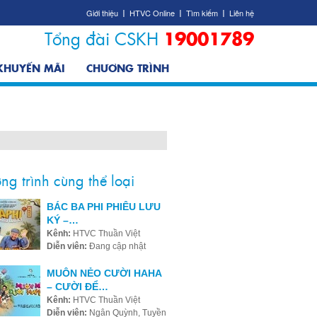
Giới thiệu
HTVC Online
Tìm kiếm
Liên hệ
Tổng đài CSKH
19001789
 KHUYẾN MÃI
CHƯƠNG TRÌNH
ng trình cùng thể loại
BÁC BA PHI PHIÊU LƯU
KÝ –…
Kênh:
HTVC Thuần Việt
Diễn viên:
Đang cập nhật
MUÔN NẺO CƯỜI HAHA
– CƯỜI ĐỂ…
Kênh:
HTVC Thuần Việt
Diễn viên:
Ngân Quỳnh, Tuyền