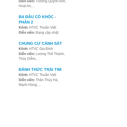
Diễn viên:
Trương Quỳnh Anh,
Hoài An,…
BA ĐÂU CÓ KHÓC -
PHẦN 2
Kênh:
HTVC Thuần Việt
Diễn viên:
Đang cập nhật
CHUNG CƯ CẢNH SÁT
Kênh:
HTVC Gia Đình
Diễn viên:
Lương Thế Thành,
Thúy Diễm,…
ĐÁNH THỨC TRÁI TIM
Kênh:
HTVC Thuần Việt
Diễn viên:
Thân Thúy Hà,
Mạnh Hùng,…