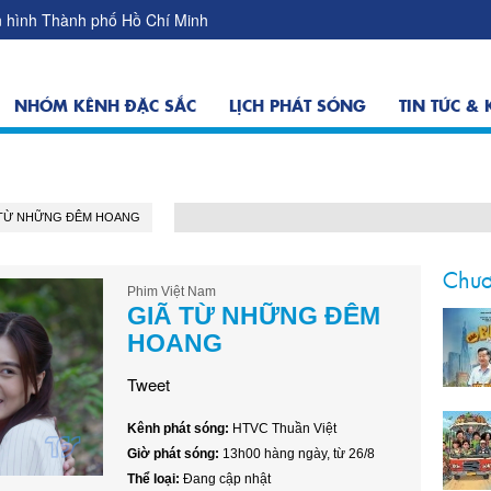
ền hình Thành phố Hồ Chí Minh
NHÓM KÊNH ĐẶC SẮC
LỊCH PHÁT SÓNG
TIN TỨC &
 TỪ NHỮNG ĐÊM HOANG
Chươ
Phim Việt Nam
GIÃ TỪ NHỮNG ĐÊM
HOANG
Tweet
Kênh phát sóng:
HTVC Thuần Việt
Giờ phát sóng:
13h00 hàng ngày, từ 26/8
Thể loại:
Đang cập nhật