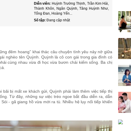
Diễn viên:
Huỳnh Trường Thịnh, Trần Kim Hải,
Thành Khôn, Ngân Quỳnh, Tăng Huỳnh Như,
Tống Đan, Hoàng Yến...
Số tập:
Đang cập nhật
hững đêm hoang” khai thác câu chuyện tình yêu nảy nở giữa
ái nghèo tên Quỳnh. Quỳnh là cô con gái trong gia đình có
phải cùng nhau vừa đi học vừa bươn chải kiếm sống. Ba chị
cá.
 bãi bị mất xe khách gửi, Quỳnh phải làm thêm việc tiếp thị
 sống. Từ đây, những sự việc tréo ngoe bắt đầu diễn ra, dẫn
ói - gã giang hồ vừa mới ra tù. Nhiều hệ lụy nối tiếp khiến