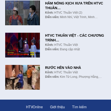
HÂM NÓNG KỊCH XƯA TRÊN HTVC
THUẦN…
Kênh:
HTVC Thuần Việt (2)
Diễn viên:
Minh Nhí, Việt Trinh, Minh…
HTVC THUẦN VIỆT - CÁC CHƯƠNG
TRÌNH…
Kênh:
HTVC Thuần Việt
Diễn viên:
Đang cập nhật
RƯỚC HÊN VÀO NHÀ
Kênh:
HTVC Thuần Việt
Diễn viên:
Kim Tử Long, Phượng Hằng,…
HTVOnline
Giới thiệu
Tìm kiếm