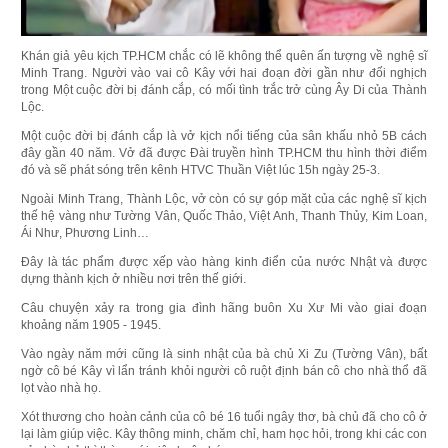
Khán giả yêu kịch TP.HCM chắc có lẽ không thể quên ấn tượng về nghệ sĩ
Minh Trang. Người vào vai cô Kây với hai đoạn đời gần như đối nghịch
trong Một cuộc đời bị đánh cắp, có mối tình trắc trở cùng Ây Di của Thành
Lộc.
Một cuộc đời bị đánh cắp là vở kịch nổi tiếng của sân khấu nhỏ 5B cách
đây gần 40 năm. Vở đã được Đài truyền hình TP.HCM thu hình thời điểm
đó và sẽ phát sóng trên kênh HTVC Thuần Việt lúc 15h ngày 25-3.
Ngoài Minh Trang, Thành Lộc, vở còn có sự góp mặt của các nghệ sĩ kịch
thế hệ vàng như Tường Vân, Quốc Thảo, Việt Anh, Thanh Thủy, Kim Loan,
Ái Như, Phương Linh…
Đây là tác phẩm được xếp vào hàng kinh điển của nước Nhật và được
dựng thành kịch ở nhiều nơi trên thế giới.
Câu chuyện xảy ra trong gia đình hãng buôn Xu Xư Mi vào giai đoạn
khoảng năm 1905 - 1945.
Vào ngày năm mới cũng là sinh nhật của bà chủ Xi Zu (Tường Vân), bất
ngờ cô bé Kây vì lẩn tránh khỏi người cô ruột định bán cô cho nhà thổ đã
lọt vào nhà họ.
Xót thương cho hoàn cảnh của cô bé 16 tuổi ngây thơ, bà chủ đã cho cô ở
lại làm giúp việc. Kây thông minh, chăm chỉ, ham học hỏi, trong khi các con