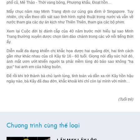
phố cũ, Mê Thảo - Thời vang bóng, Phượng khấu, Đoạt hồn…
Mấy chục năm nay Minh Trang định cư cùng gia đình ở Singapore. Tuy
nhiên, chị vẫn theo dõi sát sao tình hình nghệ thuật trong nước và vẫn về
nước tham gia các dự án kịch như Thiên Thiên, tham gia các bộ phim.
Xem lại Cuộc đời bị đánh cắp của 40 năm trước mới hiểu tại sao Minh
Trang thường xuyên được chọn làm đào chánh trong các vở nổi tiếng thời
ấy.
Diễn xuất đa dạng khiến chị khắc họa được hai quãng đời, hai tính cách
gần như khác nhau của cô Kây từ 16 - 60 tuổi. Giọng nói đầy sức hút đó,
ánh mắt ươn ướt khiến người ta phải mềm lòng đó bảo sao không "hạ
gục" hai anh em của hãng buôn.
Để rồi khi trở thành bà chủ lạnh lùng, tính toán và dần xa rời Kây hồn hậu
ngày nào, bà Kây đã đau đớn, khắc khoải khi chỉ còn lại mình với mình…
(Tuổi trẻ)
Chương trình cùng thể loại