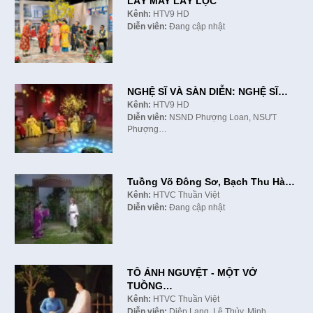
LẤY MAY LẤY LỘC
Kênh:
HTV9 HD
Diễn viên:
Đang cập nhật
NGHỆ SĨ VÀ SÀN DIỄN: NGHỆ SĨ…
Kênh:
HTV9 HD
Diễn viên:
NSND Phượng Loan, NSƯT
Phượng…
Tuồng Võ Đông Sơ, Bạch Thu Hà…
Kênh:
HTVC Thuần Việt
Diễn viên:
Đang cập nhật
TÔ ÁNH NGUYỆT - MỘT VỞ
TUỒNG…
Kênh:
HTVC Thuần Việt
Diễn viên:
Diệp Lang, Lệ Thủy, Minh…