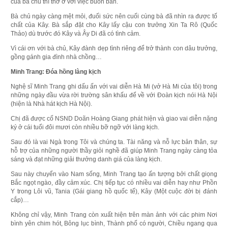
của bà chủ thì thờ ơ với việc buôn bán.
Bà chủ ngày càng mệt mỏi, đuối sức nên cuối cùng bà đã nhìn ra được tố
chất của Kây. Bà sắp đặt cho Kây lấy cậu con trưởng Xin Ta Rô (Quốc
Thảo) dù trước đó Kây và Ây Di đã có tình cảm.
Vì cái ơn với bà chủ, Kây đành dẹp tình riêng để trở thành con dâu trưởng,
gồng gánh gia đình nhà chồng…
Minh Trang: Đóa hồng làng kịch
Nghệ sĩ Minh Trang ghi dấu ấn với vai diễn Hà Mi (vở Hà Mi của tôi) trong
những ngày đầu vừa rời trường sân khấu để về với Đoàn kịch nói Hà Nội
(hiện là Nhà hát kịch Hà Nội).
Chị đã được cố NSND Doãn Hoàng Giang phát hiện và giao vai diễn nặng
ký ở cái tuổi đôi mươi còn nhiều bỡ ngỡ với làng kịch.
Sau đó là vai Ngà trong Tôi và chúng ta. Tài năng và nỗ lực bản thân, sự
hỗ trợ của những người thầy giỏi nghề đã giúp Minh Trang ngày càng tỏa
sáng và đạt những giải thưởng danh giá của làng kịch.
Sau này chuyển vào Nam sống, Minh Trang tạo ấn tượng bởi chất giọng
Bắc ngọt ngào, đầy cảm xúc. Chị tiếp tục có nhiều vai diễn hay như Phồn
Y trong Lôi vũ, Tania (Gái giang hồ quốc tế), Kây (Một cuộc đời bị đánh
cắp)…
Không chỉ vậy, Minh Trang còn xuất hiện trên màn ảnh với các phim Nơi
bình yên chim hót, Bông lục bình, Thành phố có người, Chiều ngang qua