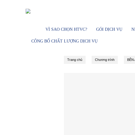
Dịch vụ Truyền hình cáp - Đài truy
VÌ SAO CHỌN HTVC?
GÓI DỊCH VỤ
N
CÔNG BỐ CHẤT LƯỢNG DỊCH VỤ
Trang chủ
Chương trình
BÊN 