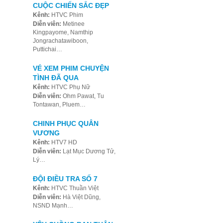
CUỘC CHIẾN SẮC ĐẸP
Kênh:
HTVC Phim
Diễn viên:
Metinee
Kingpayome, Namthip
Jongrachatawiboon,
Puttichai…
VÉ XEM PHIM CHUYỆN
TÌNH ĐÃ QUA
Kênh:
HTVC Phụ Nữ
Diễn viên:
Ohm Pawat, Tu
Tontawan, Pluem…
CHINH PHỤC QUÂN
VƯƠNG
Kênh:
HTV7 HD
Diễn viên:
Lạt Mục Dương Tử,
Lý…
ĐỘI ĐIỀU TRA SỐ 7
Kênh:
HTVC Thuần Việt
Diễn viên:
Hà Việt Dũng,
NSND Mạnh…