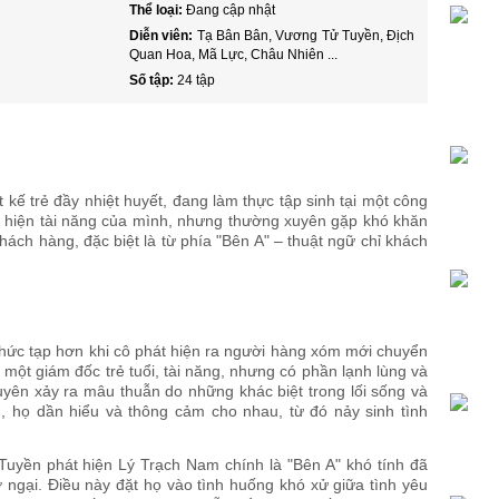
Thể loại:
Đang cập nhật
Diễn viên:
Tạ Bân Bân, Vương Tử Tuyền, Địch
Quan Hoa, Mã Lực, Châu Nhiên ...
Số tập:
24 tập
 kế trẻ đầy nhiệt huyết, đang làm thực tập sinh tại một công
ể hiện tài năng của mình, nhưng thường xuyên gặp khó khăn
hách hàng, đặc biệt là từ phía "Bên A" – thuật ngữ chỉ khách
hức tạp hơn khi cô phát hiện ra người hàng xóm mới chuyển
một giám đốc trẻ tuổi, tài năng, nhưng có phần lạnh lùng và
yên xảy ra mâu thuẫn do những khác biệt trong lối sống và
n, họ dần hiểu và thông cảm cho nhau, từ đó nảy sinh tình
 Tuyền phát hiện Lý Trạch Nam chính là "Bên A" khó tính đã
ở ngại. Điều này đặt họ vào tình huống khó xử giữa tình yêu