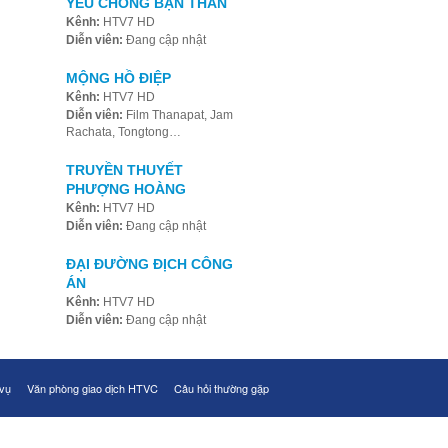
YÊU CHỒNG BẠN THÂN
Kênh:
HTV7 HD
Diễn viên:
Đang cập nhật
MỘNG HỒ ĐIỆP
Kênh:
HTV7 HD
Diễn viên:
Film Thanapat, Jam
Rachata, Tongtong…
TRUYỀN THUYẾT
PHƯỢNG HOÀNG
Kênh:
HTV7 HD
Diễn viên:
Đang cập nhật
ĐẠI ĐƯỜNG ĐỊCH CÔNG
ÁN
Kênh:
HTV7 HD
Diễn viên:
Đang cập nhật
 vụ
Văn phòng giao dịch HTVC
Câu hỏi thường gặp