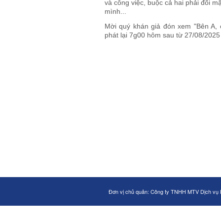
và công việc, buộc cả hai phải đối 
mình...
Mời quý khán giả đón xem "Bên A, 
phát lại 7g00 hôm sau từ 27/08/2025
Đơn vị chủ quản: Công ty TNHH MTV Dịch vụ 