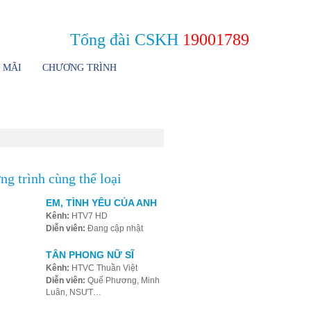
Giới thiệu
HTVC Online
Tìm kiếm
Liên hệ
Tổng đài CSKH
19001789
 MÃI
CHƯƠNG TRÌNH
g trình cùng thể loại
EM, TÌNH YÊU CỦA ANH
Kênh:
HTV7 HD
Diễn viên:
Đang cập nhật
TÂN PHONG NỮ SĨ
Kênh:
HTVC Thuần Việt
Diễn viên:
Quế Phương, Minh
Luân, NSƯT…