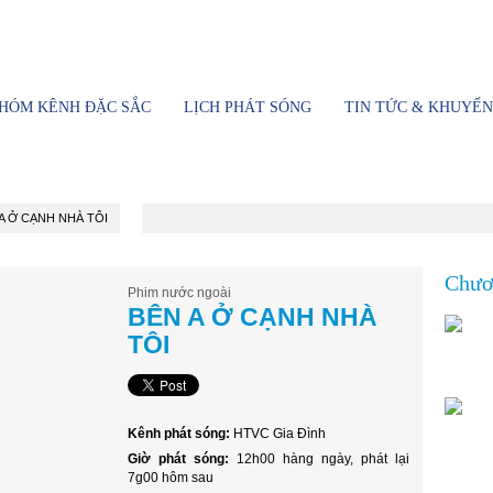
ền hình Thành phố Hồ Chí Minh
HÓM KÊNH ĐẶC SẮC
LỊCH PHÁT SÓNG
TIN TỨC & KHUYẾN
A Ở CẠNH NHÀ TÔI
Chươn
Phim nước ngoài
BÊN A Ở CẠNH NHÀ
TÔI
Kênh phát sóng:
HTVC Gia Đình
Giờ phát sóng:
12h00 hàng ngày, phát lại
7g00 hôm sau